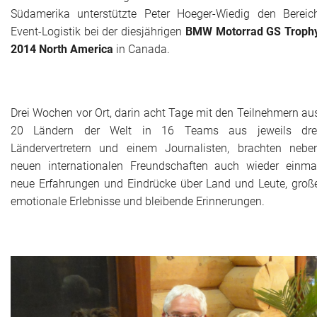
Südamerika unterstützte Peter Hoeger-Wiedig den Bereic
Historie + Gegenwart
Event-Logistik bei der diesjährigen
BMW Motorrad GS Troph
2014 North America
in Canada.
Presse + Medien
Images : ep Bildergalerien
Drei Wochen vor Ort, darin acht Tage mit den Teilnehmern au
Peter's "on-the-road" Tipps
20 Ländern der Welt in 16 Teams aus jeweils dre
Ländervertretern und einem Journalisten, brachten nebe
Sprüche
neuen internationalen Freundschaften auch wieder einma
neue Erfahrungen und Eindrücke über Land und Leute, groß
Ganz speziell
emotionale Erlebnisse und bleibende Erinnerungen.
Impressum