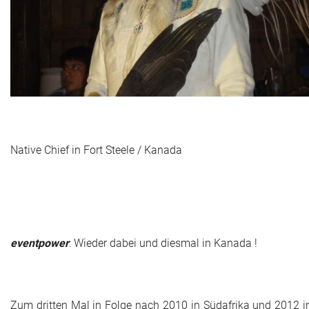
Das war 2015
Das war 2014
Das war 2013
Das war 2012
Das war 2011
Native Chief in Fort Steele / Kanada
Das war 2010
Das war 2009
eventpower World
eventpower
: Wieder dabei und diesmal in Kanada !
Services + Locations
Zum dritten Mal in Folge nach 2010 in Südafrika und 2012 i
Projekte + Kunden