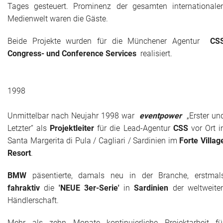
Tages gesteuert. Prominenz der gesamten internationale
Medienwelt waren die Gäste.
Beide Projekte wurden für die Münchener Agentur
CS
Congress- und Conference Services
realisiert.
1998
Unmittelbar nach Neujahr 1998 war
eventpower
„Erster un
Letzter“ als
Projektleiter
für die Lead-Agentur
CSS
vor Ort i
Santa Margerita di Pula / Cagliari / Sardinien im
Forte Villag
Resort
.
BMW
päsentierte, damals neu in der Branche, erstmal
fahraktiv
die
'NEUE 3er-Serie'
in
Sardinien
der weltweite
Händlerschaft.
Mehr als zehn Monate kontinuierliche Projektarbeit fü