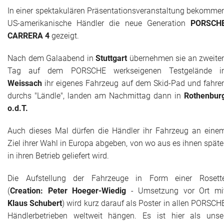
In einer spektakulären Präsentationsveranstaltung bekomme
US-amerikanische Händler die neue Generation
PORSCH
CARRERA 4
gezeigt.
Nach dem Galaabend in
Stuttgart
übernehmen sie an zweite
Tag auf dem PORSCHE werkseigenen Testgelände i
Weissach
ihr eigenes Fahrzeug auf dem Skid-Pad und fahre
durchs "Ländle", landen am Nachmittag dann in
Rothenbur
o.d.T.
Auch dieses Mal dürfen die Händler ihr Fahrzeug an eine
Ziel ihrer Wahl in Europa abgeben, von wo aus es ihnen späte
in ihren Betrieb geliefert wird.
Die Aufstellung der Fahrzeuge in Form einer Rosett
(
Creation: Peter Hoeger-Wiedig
- Umsetzung vor Ort mi
Klaus Schubert
) wird kurz darauf als Poster in allen PORSCH
Händlerbetrieben weltweit hängen. Es ist hier als unse