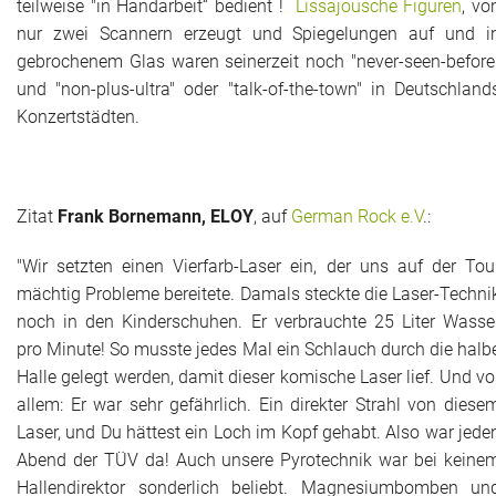
teilweise "in Handarbeit“ bedient !
Lissajousche Figuren
, vo
nur zwei Scannern erzeugt und Spiegelungen auf und i
gebrochenem Glas waren seinerzeit noch "never-seen-before
und "non-plus-ultra" oder "talk-of-the-town" in Deutschland
Konzertstädten.
Zitat
Frank Bornemann, ELOY
, auf
German Rock e.V
.:
"Wir setzten einen Vierfarb-Laser ein, der uns auf der Tou
mächtig Probleme bereitete. Damals steckte die Laser-Techni
noch in den Kinderschuhen. Er verbrauchte 25 Liter Wasse
pro Minute! So musste jedes Mal ein Schlauch durch die halb
Halle gelegt werden, damit dieser komische Laser lief. Und vo
allem: Er war sehr gefährlich. Ein direkter Strahl von diese
Laser, und Du hättest ein Loch im Kopf gehabt. Also war jede
Abend der TÜV da! Auch unsere Pyrotechnik war bei keine
Hallendirektor sonderlich beliebt. Magnesiumbomben un