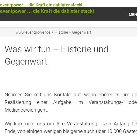
eventpower ... die Kraft die dahinter steckt
eventpower ... die Kraft die dahinter steckt
MEN
Startseite
/
www.eventpower.de
Historie + Gegenwart
Das war 2023
Was wir tun – Historie und
Das war 2021
Gegenwart
Das war 2020
Das war 2019
Nehmen Sie mit uns Kontakt auf, wann immer es um di
Das war 2018
Realisierung einer Aufgabe im Veranstaltungs- ode
Medienbereich geht.
Das war 2017
Wir kümmern uns um Ihre Veranstaltung - von Anfang bi
Das war 2016
Ende, von einigen wenigen bis gerne auch über 10.000 Gäste