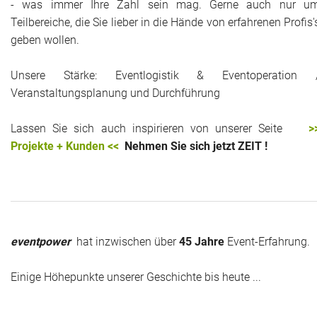
- was immer Ihre Zahl sein mag. Gerne auch nur u
Das war 2015
Teilbereiche, die Sie lieber in die Hände von erfahrenen Profis'
geben wollen.
Das war 2014
Unsere Stärke: Eventlogistik & Eventoperation 
Das war 2013
Veranstaltungsplanung und Durchführung
Das war 2012
Lassen Sie sich auch inspirieren von unserer Seite
>
Projekte + Kunden <<
Nehmen Sie sich jetzt ZEIT !
Das war 2011
Das war 2010
Das war 2009
eventpower
hat inzwischen über
45 Jahre
Event-Erfahrung.
eventpower World
Einige Höhepunkte unserer Geschichte bis heute ...
Services + Locations
Projekte + Kunden