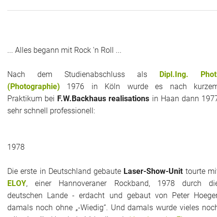
Historie + Gegenwart
Presse + Medien
... Alles begann mit Rock 'n Roll ...
Images : ep Bildergalerien
Nach dem Studienabschluss als
Dipl.Ing. Phot
(Photographie)
1976 in Köln wurde es nach kurze
Peter's "on-the-road" Tipps
Praktikum bei
F.W.Backhaus realisations
in Haan dann 197
sehr schnell professionell:
Sprüche
Ganz speziell
1978
Impressum
Die erste in Deutschland gebaute
Laser-Show-Unit
tourte mi
ELOY
, einer Hannoveraner Rockband, 1978 durch di
deutschen Lande - erdacht und gebaut von Peter Hoeger
damals noch ohne „-Wiedig“. Und damals wurde vieles noc