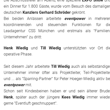
Die Abschlussfeier am Abend, eine spezielle
EXPO Show
un
ein Dinner für 1.800 Gäste, wurde vom Besuch des damalige
deutschen
Kanzlers Gerhard Schröder
gekrönt.
Bei beiden Anlässen arbeitete
eventpower
in mehrere
koordinierenden und steuernden Funktionen für di
Leadagentur CSS München und erstmals als "Familien
Unternehmen" zu dritt:
Henk Wiedig
und
Till Wiedig
unterstützten vor Ort di
operative Phase.
Seit diesem Jahr arbeitete
Till Wiedig
auch als selbständige
Unternehmer immer öfter als Projektleiter, Teil-Projektleite
und ... als "Sparring-Partner" für Peter Hoeger-Wiedig aktiv be
eventpower
mit.
Schon seit Kindesbeinen haben er und sein älterer Brude
Henk
, später auch der jüngere
Kees Wiedig
immer wiede
gerne "Eventluft geschnuppert".