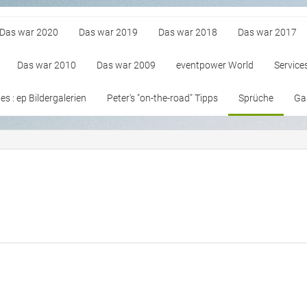
Das war 2020
Das war 2019
Das war 2018
Das war 2017
Das war 2010
Das war 2009
eventpower World
Service
s : ep Bildergalerien
Peter's "on-the-road" Tipps
Sprüche
Gan