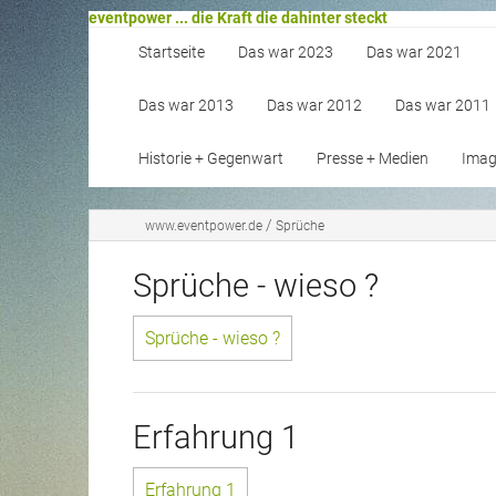
eventpower ... die Kraft die dahinter steckt
Startseite
Das war 2023
Das war 2021
Das war 2013
Das war 2012
Das war 2011
Historie + Gegenwart
Presse + Medien
Image
/
www.eventpower.de
Sprüche
Sprüche - wieso ?
Sprüche - wieso ?
Erfahrung 1
Erfahrung 1