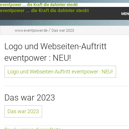
eventpower ... die Kraft die dahinter steckt
eventpower ... die Kraft die dahinter steckt
MEN
Startseite
/
www.eventpower.de
Das war 2023
Das war 2023
Logo und Webseiten-Auftritt
Das war 2021
eventpower : NEU!
Das war 2020
Logo und Webseiten-Auftritt eventpower : NEU!
Das war 2019
Das war 2018
Das war 2023
Das war 2017
Das war 2023
Das war 2016