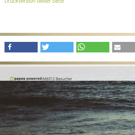
Druckversion dieser Seite
Das war 2015
Das war 2014
Das war 2013
Das war 2012
Das war 2011
Das war 2010
666512 Besucher
Das war 2009
eventpower World
Services + Locations
Projekte + Kunden