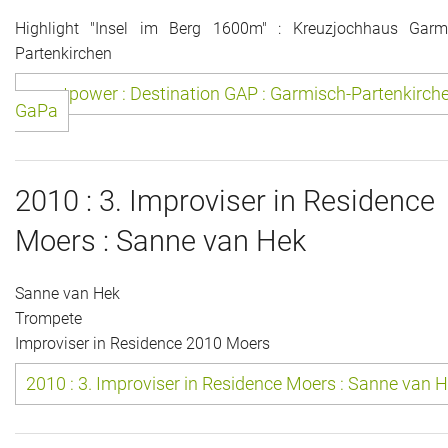
Das war 2015
Highlight "Insel im Berg 1600m" : Kreuzjochhaus Garm
Partenkirchen
Das war 2014
eventpower : Destination GAP : Garmisch-Partenkirche
GaPa
Das war 2013
Das war 2012
2010 : 3. Improviser in Residence
Das war 2011
Moers : Sanne van Hek
Das war 2010
Sanne van Hek
Das war 2009
Trompete
Improviser in Residence 2010 Moers
eventpower World
2010 : 3. Improviser in Residence Moers : Sanne van 
Services + Locations
Projekte + Kunden