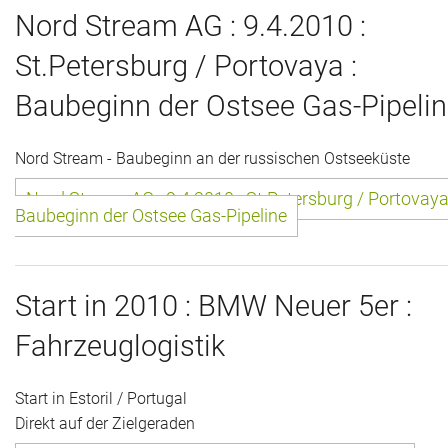
Nord Stream AG : 9.4.2010 :
Historie + Gegenwart
St.Petersburg / Portovaya :
Presse + Medien
Baubeginn der Ostsee Gas-Pipeli
Images : ep Bildergalerien
Nord Stream - Baubeginn an der russischen Ostseeküste
Peter's "on-the-road" Tipps
Nord Stream AG : 9.4.2010 : St.Petersburg / Portovaya
Baubeginn der Ostsee Gas-Pipeline
Sprüche
Ganz speziell
Start in 2010 : BMW Neuer 5er :
Impressum
Fahrzeuglogistik
Start in Estoril / Portugal
Direkt auf der Zielgeraden