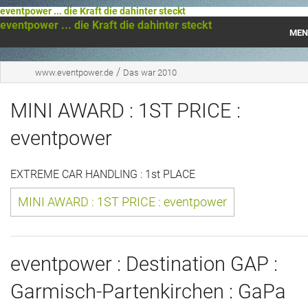
eventpower ... die Kraft die dahinter steckt
eventpower ... die Kraft die dahinter steckt
MEN
Startseite
/
www.eventpower.de
Das war 2010
Das war 2023
MINI AWARD : 1ST PRICE :
Das war 2021
eventpower
Das war 2020
EXTREME CAR HANDLING : 1st PLACE
Das war 2019
MINI AWARD : 1ST PRICE : eventpower
Das war 2018
Das war 2017
eventpower : Destination GAP :
Garmisch-Partenkirchen : GaPa
Das war 2016