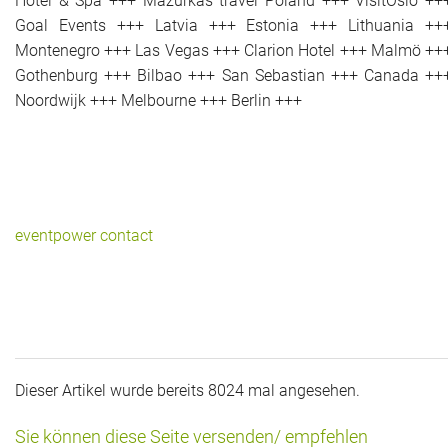
Hotel & Spa +++ Mazurkas travel Poland +++ VisitOslo ++
Goal Events +++ Latvia +++ Estonia +++ Lithuania ++
Montenegro +++ Las Vegas +++ Clarion Hotel +++ Malmö ++
Gothenburg +++ Bilbao +++ San Sebastian +++ Canada ++
Noordwijk +++ Melbourne +++ Berlin +++
eventpower contact
Dieser Artikel wurde bereits 8024 mal angesehen.
Sie können diese Seite versenden/ empfehlen