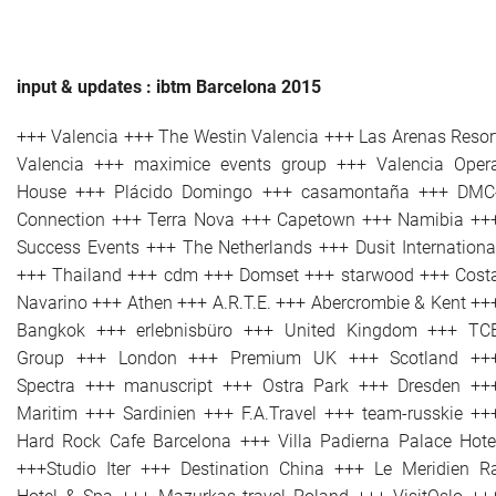
input & updates : ibtm Barcelona 2015
+++ Valencia +++ The Westin Valencia +++ Las Arenas Resor
Valencia +++ maximice events group +++ Valencia Oper
House +++ Plácido Domingo +++ casamontaña +++ DMC
Connection +++ Terra Nova +++ Capetown +++ Namibia ++
Success Events +++ The Netherlands +++ Dusit Internationa
+++ Thailand +++ cdm +++ Domset +++ starwood +++ Cost
Navarino +++ Athen +++ A.R.T.E. +++ Abercrombie & Kent ++
Bangkok +++ erlebnisbüro +++ United Kingdom +++ TC
Group +++ London +++ Premium UK +++ Scotland ++
Spectra +++ manuscript +++ Ostra Park +++ Dresden ++
Maritim +++ Sardinien +++ F.A.Travel +++ team-russkie ++
Hard Rock Cafe Barcelona +++ Villa Padierna Palace Hote
+++Studio Iter +++ Destination China +++ Le Meridien R