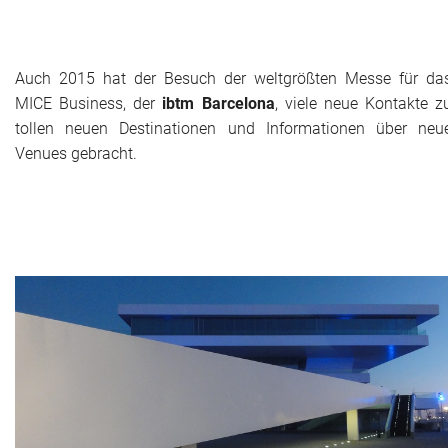
Das war 2015
Das war 2014
Auch 2015 hat der Besuch der weltgrößten Messe für da
MICE Business, der
ibtm Barcelona
, viele neue Kontakte z
Das war 2013
tollen neuen Destinationen und Informationen über neu
Venues gebracht.
Das war 2012
Das war 2011
Das war 2010
Das war 2009
eventpower World
Services + Locations
Projekte + Kunden