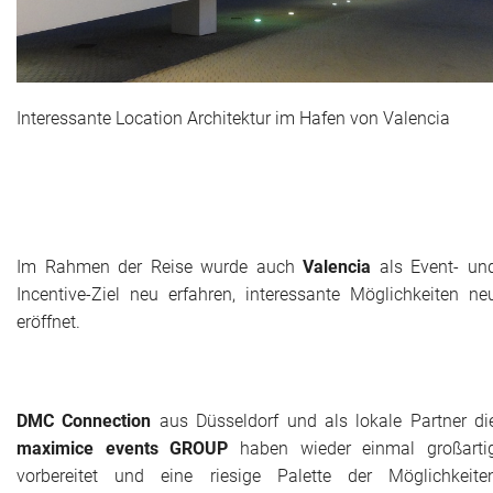
Historie + Gegenwart
Presse + Medien
Interessante Location Architektur im Hafen von Valencia
Images : ep Bildergalerien
Peter's "on-the-road" Tipps
Sprüche
Im Rahmen der Reise wurde auch
Valencia
als Event- un
Incentive-Ziel neu erfahren, interessante Möglichkeiten ne
Ganz speziell
eröffnet.
Impressum
DMC Connection
aus Düsseldorf und als lokale Partner di
maximice events GROUP
haben wieder einmal großarti
vorbereitet und eine riesige Palette der Möglichkeite