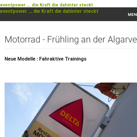
eventpower ... die Kraft die dahinter steckt
eventpower ... die Kraft die dahinter steckt
MEN
Startseite
Motorrad - Frühling an der Algarve
Das war 2023
Das war 2021
Neue Modelle : Fahraktive Trainings
Das war 2020
Das war 2019
Das war 2018
Das war 2017
Das war 2016