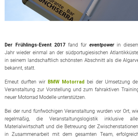
Das war 2015
Das war 2014
Das war 2013
Der Frühlings-Event 2017
fand für
eventpower
in diese
Das war 2012
Jahr wieder einmal an der südportugiesischen Atlantikküste
in seinem landschaftlich schönsten Abschnitt als die Algarv
Das war 2011
bekannt, statt.
Das war 2010
Erneut durften wir
BMW Motorrad
bei der Umsetzung de
Veranstaltung zur Vorstellung und zum fahraktiven Trainin
Das war 2009
neuer Motorrad Modelle unterstützen.
eventpower World
Bei der rund fünfwöchigen Veranstaltung wurden vor Ort, wi
regelmäßig, die Veranstaltungslogistik inklusive alle
Services + Locations
Materialwirtschaft und die Betreuung der Zwischenstationen
in Zusammenarbeit mit dem gesamten Team, erfolgreic
Projekte + Kunden