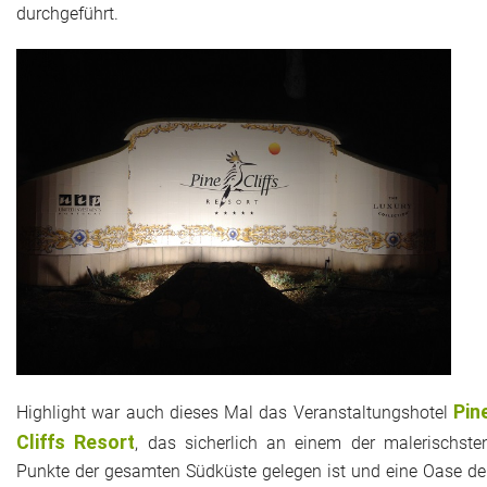
durchgeführt.
Historie + Gegenwart
Presse + Medien
Images : ep Bildergalerien
Peter's "on-the-road" Tipps
Sprüche
Ganz speziell
Impressum
Pin
Highlight war auch dieses Mal das Veranstaltungshotel
Cliffs Resort
, das sicherlich an einem der malerischste
Punkte der gesamten Südküste gelegen ist und eine Oase de