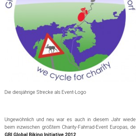
Das war 2015
Das war 2014
Das war 2013
Das war 2012
Das war 2011
Das war 2010
Das war 2009
Die diesjährige Strecke als Event-Logo
eventpower World
Ungewöhnlich und neu war es auch in diesem Jahr wiede
Services + Locations
beim inzwischen größtem Charity-Fahrrad-Event Europas, de
Projekte + Kunden
GBI Global Biking Initiative 2012
: