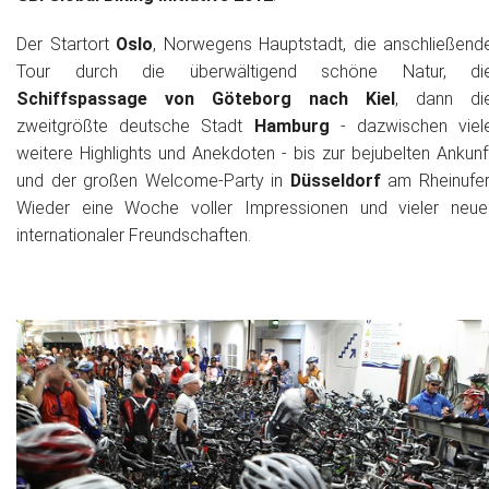
Der Startort
Oslo
, Norwegens Hauptstadt, die anschließend
Historie + Gegenwart
Tour durch die überwältigend schöne Natur, di
Presse + Medien
Schiffspassage von Göteborg nach Kiel
, dann di
zweitgrößte deutsche Stadt
Hamburg
- dazwischen viel
Images : ep Bildergalerien
weitere Highlights und Anekdoten - bis zur bejubelten Ankunf
und der großen Welcome-Party in
Düsseldorf
am Rheinufer
Peter's "on-the-road" Tipps
Wieder eine Woche voller Impressionen und vieler neue
internationaler Freundschaften.
Sprüche
Ganz speziell
Impressum