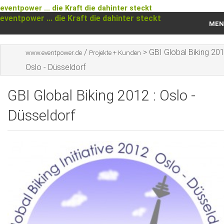
eventpower ... die Kraft die dahinter steckt
eventpower ... die Kraft die dahinter steckt
MEN
Startseite
/
>
GBI Global Biking 201
www.eventpower.de
Projekte + Kunden
Oslo - Düsseldorf
Das war 2023
GBI Global Biking 2012 : Oslo -
Das war 2021
Düsseldorf
Das war 2020
Das war 2019
Das war 2018
Das war 2017
Das war 2016