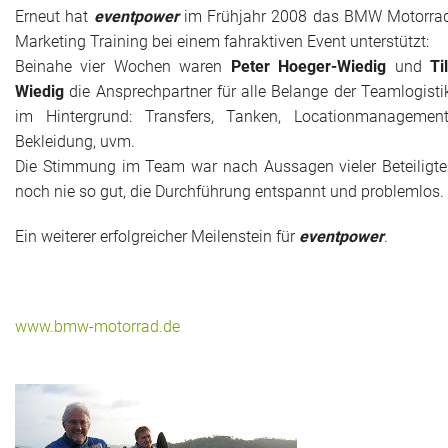
Erneut hat
eventpower
im Frühjahr 2008 das BMW Motorra
Marketing Training bei einem fahraktiven Event unterstützt:
Historie + Gegenwart
Beinahe vier Wochen waren
Peter Hoeger-Wiedig
und
Til
Presse + Medien
Wiedig
die Ansprechpartner für alle Belange der Teamlogisti
im Hintergrund: Transfers, Tanken, Locationmanagement
Images : ep Bildergalerien
Bekleidung, uvm.
Die Stimmung im Team war nach Aussagen vieler Beteiligte
Peter's "on-the-road" Tipps
noch nie so gut, die Durchführung entspannt und problemlos.
Sprüche
Ein weiterer erfolgreicher Meilenstein für
eventpower
.
Ganz speziell
Impressum
www.bmw-motorrad.de