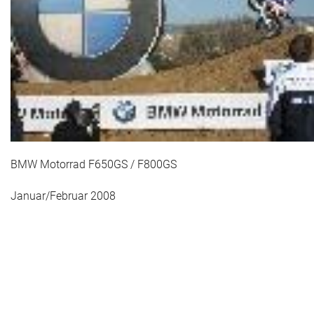
Das war 2015
Das war 2014
Das war 2013
Das war 2012
Das war 2011
BMW Motorrad F650GS / F800GS
Das war 2010
Januar/Februar 2008
Das war 2009
eventpower World
Services + Locations
Projekte + Kunden