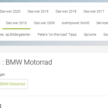
Das war 2020
Das war 2019
Das war 2018
Das war 2017
Das war 2010
Das war 2009
eventpower World
Service
s : ep Bildergalerien
Peter's "on-the-road" Tipps
Sprüche
Gan
a : BMW Motorrad
ngen
: BMW Motorrad
g