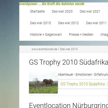
eventpower ... die Kraft die dahinter steckt
Startseite
Das war 2023
Das war 2021
Das war 2013
Das war 2012
Das war 2011
Historie + Gegenwart
Presse + Medien
Image
/
www.eventpower.de
Das war 2010
GS Trophy 2010 Südafrik
Abenteuer - Emotionen - Erfahru
GS Trophy 2010 Südafrika 
Eventlocation Nürburgrin