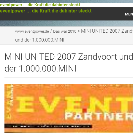
eventpower ... die Kraft die dahinter steckt
eventpower ... die Kraft die dahinter steckt
MEN
Startseite
/
>
MINI UNITED 2007 Zand
www.eventpower.de
Das war 2010
und der 1.000.000.MINI
Das war 2023
MINI UNITED 2007 Zandvoort un
Das war 2021
der 1.000.000.MINI
Das war 2020
Das war 2019
Das war 2018
Das war 2017
Das war 2016