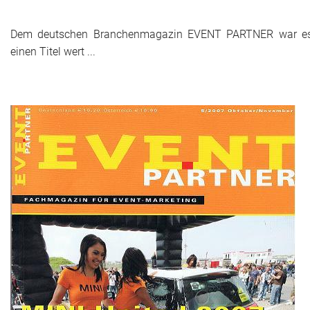
Historie + Gegenwart
Dem deutschen Branchenmagazin EVENT PARTNER war e
einen Titel wert ...
Presse + Medien
Images : ep Bildergalerien
Peter's "on-the-road" Tipps
Sprüche
Ganz speziell
Impressum