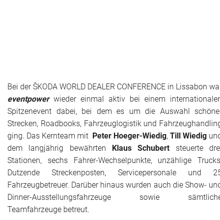
Historie + Gegenwart
Presse + Medien
Images : ep Bildergalerien
Bei der ŠKODA WORLD DEALER CONFERENCE in Lissabon wa
Peter's "on-the-road" Tipps
eventpower
wieder einmal aktiv bei einem internationale
Spitzenevent dabei, bei dem es um die Auswahl schöne
Sprüche
Strecken, Roadbooks, Fahrzeuglogistik und Fahrzeughandlin
ging. Das Kernteam mit
Peter Hoeger-Wiedig
,
Till Wiedig
un
Ganz speziell
dem langjährig bewährten
Klaus
Schubert
steuerte dre
Impressum
Stationen, sechs Fahrer-Wechselpunkte, unzählige Trucks
Dutzende Streckenposten, Servicepersonale und 2
Fahrzeugbetreuer. Darüber hinaus wurden auch die Show- un
Dinner-Ausstellungsfahrzeuge sowie sämtlich
Teamfahrzeuge betreut.