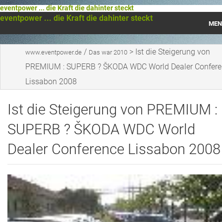
eventpower ... die Kraft die dahinter steckt
eventpower ... die Kraft die dahinter steckt
MEN
Startseite
/
>
Ist die Steigerung von
www.eventpower.de
Das war 2010
PREMIUM : SUPERB ? ŠKODA WDC World Dealer Confere
Das war 2023
Lissabon 2008
Das war 2021
Ist die Steigerung von PREMIUM :
Das war 2020
SUPERB ? ŠKODA WDC World
Das war 2019
Dealer Conference Lissabon 2008
Das war 2018
Das war 2017
Das war 2016