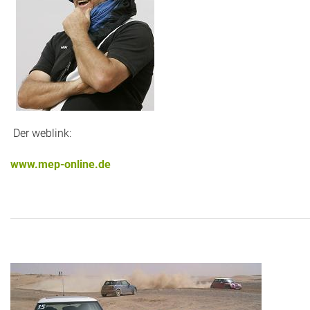
Das war 2015
Das war 2014
Das war 2013
Das war 2012
Der weblink:
Das war 2011
www.mep-online.de
Das war 2010
Das war 2009
eventpower World
Services + Locations
Projekte + Kunden