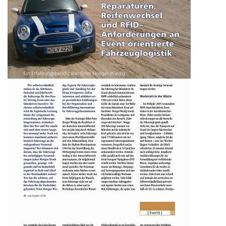
Historie + Gegenwart
Presse + Medien
Images : ep Bildergalerien
Peter's "on-the-road" Tipps
Sprüche
Ganz speziell
Impressum