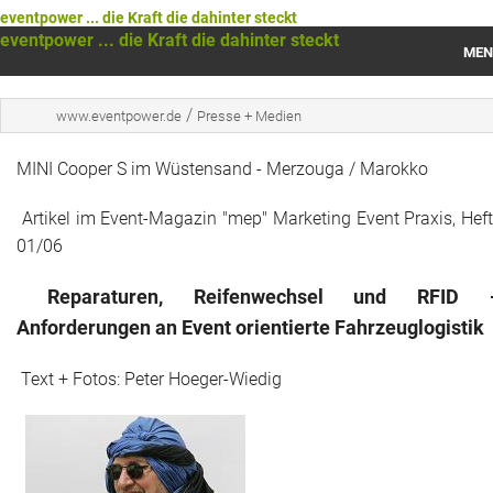
eventpower ... die Kraft die dahinter steckt
eventpower ... die Kraft die dahinter steckt
MEN
Startseite
/
www.eventpower.de
Presse + Medien
Das war 2023
MINI Cooper S im Wüstensand - Merzouga / Marokko
Das war 2021
Artikel im Event-Magazin "mep" Marketing Event Praxis, Hef
01/06
Das war 2020
Reparaturen, Reifenwechsel und RFID 
Das war 2019
Anforderungen an Event orientierte Fahrzeuglogistik
Das war 2018
Text + Fotos: Peter Hoeger-Wiedig
Das war 2017
Das war 2016