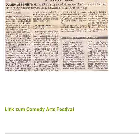
Historie + Gegenwart
Presse + Medien
Images : ep Bildergalerien
Peter's "on-the-road" Tipps
Sprüche
Ganz speziell
Impressum
Link zum Comedy Arts Festival