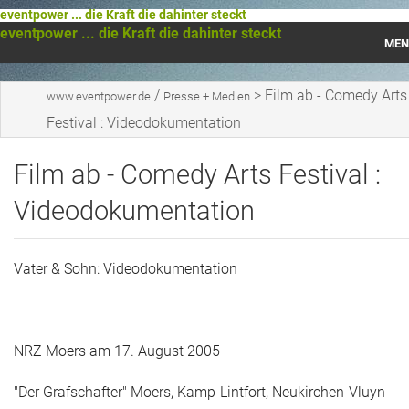
eventpower ... die Kraft die dahinter steckt
eventpower ... die Kraft die dahinter steckt
MEN
Startseite
/
>
Film ab - Comedy Arts
www.eventpower.de
Presse + Medien
Festival : Videodokumentation
Das war 2023
Film ab - Comedy Arts Festival :
Das war 2021
Videodokumentation
Das war 2020
Das war 2019
Vater & Sohn: Videodokumentation
Das war 2018
Das war 2017
NRZ Moers am 17. August 2005
Das war 2016
"Der Grafschafter" Moers, Kamp-Lintfort, Neukirchen-Vluyn