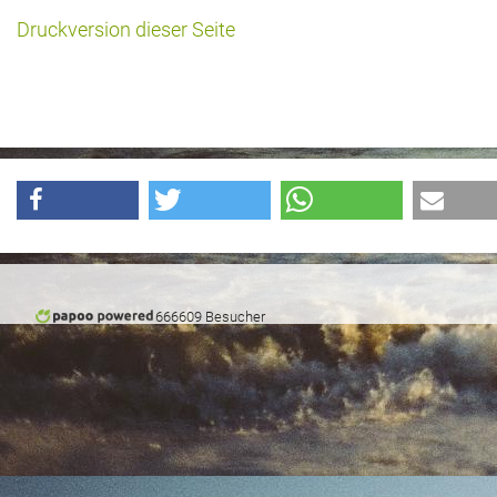
Druckversion dieser Seite
Historie + Gegenwart
Presse + Medien
Images : ep Bildergalerien
Peter's "on-the-road" Tipps
Sprüche
Ganz speziell
666609 Besucher
Impressum