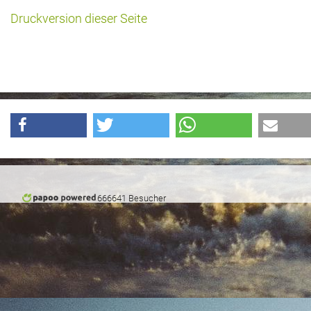
Druckversion dieser Seite
Historie + Gegenwart
Presse + Medien
Images : ep Bildergalerien
Peter's "on-the-road" Tipps
Sprüche
Ganz speziell
666641 Besucher
Impressum