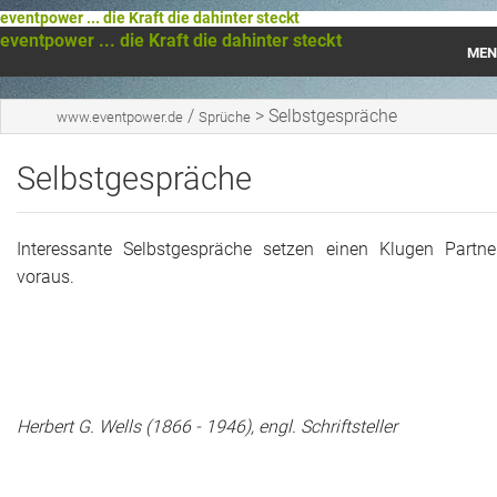
eventpower ... die Kraft die dahinter steckt
eventpower ... die Kraft die dahinter steckt
MEN
Startseite
/
>
Selbstgespräche
www.eventpower.de
Sprüche
Das war 2023
Selbstgespräche
Das war 2021
Interessante Selbstgespräche setzen einen Klugen Partne
Das war 2020
voraus.
Das war 2019
Das war 2018
Das war 2017
Herbert G. Wells (1866 - 1946), engl. Schriftsteller
Das war 2016