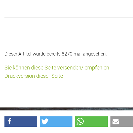
Das war 2015
Das war 2014
Das war 2013
Das war 2012
Dieser Artikel wurde bereits 8270 mal angesehen.
Das war 2011
Sie können diese Seite versenden/ empfehlen
Das war 2010
Druckversion dieser Seite
Das war 2009
eventpower World
Services + Locations
Projekte + Kunden