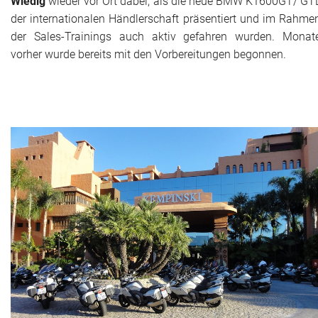
Wiedig
wieder vor Ort dabei, als die neue BMW K1600GT/ GT
der internationalen Händlerschaft präsentiert und im Rahme
Historie + Gegenwart
der Sales-Trainings auch aktiv gefahren wurden. Monat
vorher wurde bereits mit den Vorbereitungen begonnen.
Presse + Medien
Images : ep Bildergalerien
Peter's "on-the-road" Tipps
Sprüche
Ganz speziell
Impressum