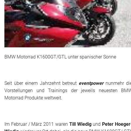
Das war 2015
Das war 2014
Das war 2013
Das war 2012
BMW Motorrad K1600GT/GTL unter spanischer Sonne
Das war 2011
Das war 2010
Seit über einem Jahrzehnt betreut
eventpower
nunmehr di
Das war 2009
Vorstellungen und Trainings der jeweils neuesten BM
Motorrad Produkte weltweit.
eventpower World
Services + Locations
Im Februar / März 2011 waren
Till Wiedig
und
Peter Hoeger
Projekte + Kunden