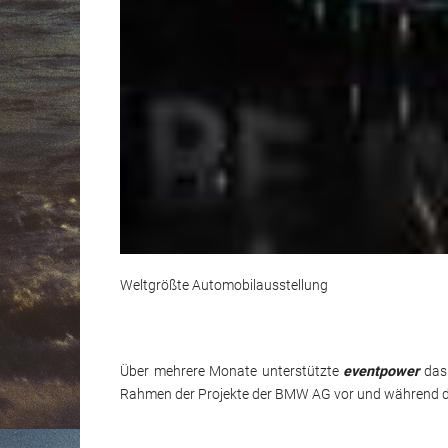
Weltgrößte Automobilausstellung
Über mehrere Monate unterstützte
eventpower
das 
Rahmen der Projekte der BMW AG vor und während der