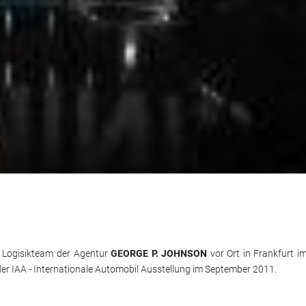
Logisikteam der Agentur
GEORGE P. JOHNSON
vor Ort in Frankfurt i
 IAA - Internationale Automobil Ausstellung im September 2011.