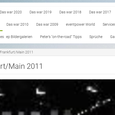
Das war 2020
Das war 2019
Das war 2018
Das war 2017
Das war 2010
Das war 2009
eventpower World
Service
s : ep Bildergalerien
Peter's "on-the-road" Tipps
Sprüche
Gan
 Frankfurt/Main 2011
urt/Main 2011