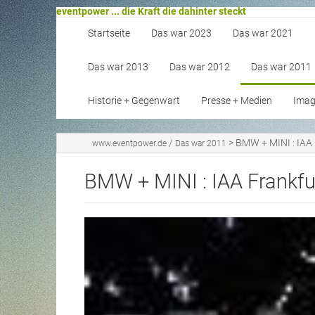
eventpower ... die Kraft die dahinter steckt
Startseite
Das war 2023
Das war 2021
Das war 2013
Das war 2012
Das war 2011
Historie + Gegenwart
Presse + Medien
Image
/
>
BMW + MINI : IAA
www.eventpower.de
Das war 2011
BMW + MINI : IAA Frankf