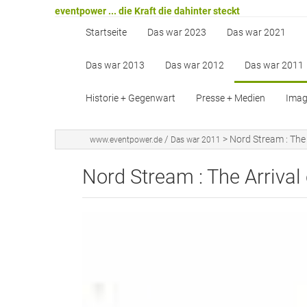
eventpower ... die Kraft die dahinter steckt
Startseite
Das war 2023
Das war 2021
Das war 2013
Das war 2012
Das war 2011
Historie + Gegenwart
Presse + Medien
Image
/
>
Nord Stream : The 
www.eventpower.de
Das war 2011
Nord Stream : The Arrival