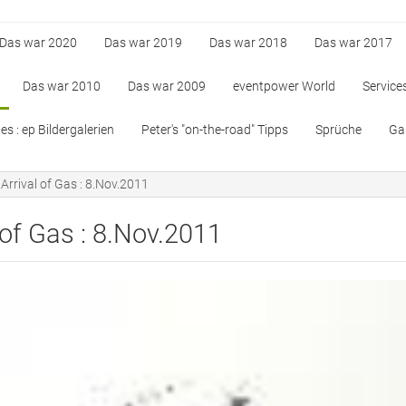
Das war 2020
Das war 2019
Das war 2018
Das war 2017
Das war 2010
Das war 2009
eventpower World
Service
s : ep Bildergalerien
Peter's "on-the-road" Tipps
Sprüche
Gan
Arrival of Gas : 8.Nov.2011
 of Gas : 8.Nov.2011