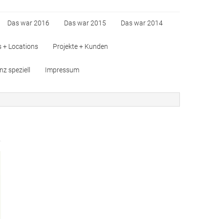
Das war 2016
Das war 2015
Das war 2014
s + Locations
Projekte + Kunden
z speziell
Impressum