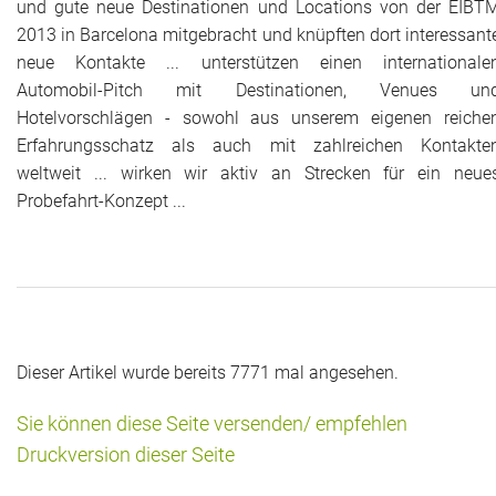
und gute neue Destinationen und Locations von der EIBT
2013 in Barcelona mitgebracht und knüpften dort interessant
Historie + Gegenwart
neue Kontakte ... unterstützen einen internationale
Automobil-Pitch mit Destinationen, Venues un
Presse + Medien
Hotelvorschlägen - sowohl aus unserem eigenen reiche
Erfahrungsschatz als auch mit zahlreichen Kontakte
Images : ep Bildergalerien
weltweit ... wirken wir aktiv an Strecken für ein neue
Probefahrt-Konzept ...
Peter's "on-the-road" Tipps
Sprüche
Ganz speziell
Impressum
Dieser Artikel wurde bereits 7771 mal angesehen.
Sie können diese Seite versenden/ empfehlen
Druckversion dieser Seite