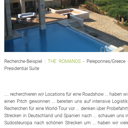
Das war 2015
Das war 2014
Das war 2013
Das war 2012
Das war 2011
Recherche-Beispiel :
THE ROMANOS
- Peleponnes/Greece 
Presidential Suite
Das war 2010
Das war 2009
.... recherchieren wir Locations für eine Roadshow ... haben wi
eventpower World
einen Pitch gewonnen ... bereiten uns auf intensive Logistik
Recherchen für eine World-Tour vor ... denken über Probefahrt
Services + Locations
Strecken in Deutschland und Spanien nach ... schauen uns i
Südosteuropa nach schönen Strecken um ... haben wir viel
Projekte + Kunden