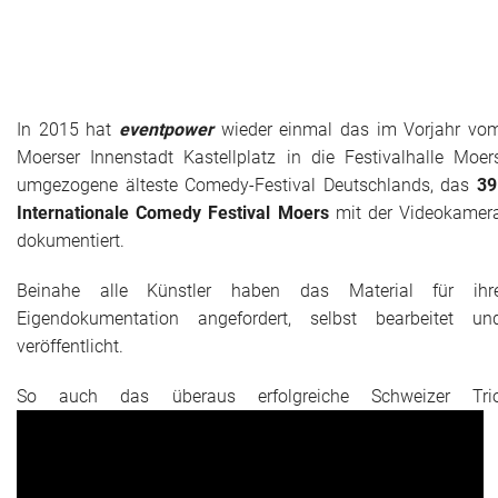
Das war 2015
Das war 2014
Das war 2013
In 2015 hat
eventpower
wieder einmal das im Vorjahr vo
Moerser Innenstadt Kastellplatz in die Festivalhalle Moer
Das war 2012
umgezogene älteste Comedy-Festival Deutschlands, das
39
Internationale Comedy Festival Moers
mit der Videokamer
Das war 2011
dokumentiert.
Das war 2010
Beinahe alle Künstler haben das Material für ihr
Eigendokumentation angefordert, selbst bearbeitet un
Das war 2009
veröffentlicht.
eventpower World
So auch das überaus erfolgreiche Schweizer Tri
Services + Locations
Projekte + Kunden