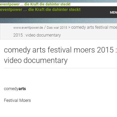
eventpower ... die Kraft die dahinter steckt
eventpower ... die Kraft die dahinter steckt
MEN
Startseite
/
>
comedy arts festival mo
www.eventpower.de
Das war 2015
2015 : video documentary
Das war 2023
comedy arts festival moers 2015 :
Das war 2021
video documentary
Das war 2020
Das war 2019
Das war 2018
comedy
arts
Das war 2017
Festival Moers
Das war 2016