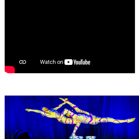
Historie + Gegenwart
Presse + Medien
Images : ep Bildergalerien
Peter's "on-the-road" Tipps
Sprüche
Ganz speziell
Impressum