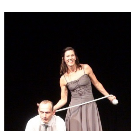
Historie + Gegenwart
Presse + Medien
Images : ep Bildergalerien
Peter's "on-the-road" Tipps
Sprüche
Ganz speziell
Impressum