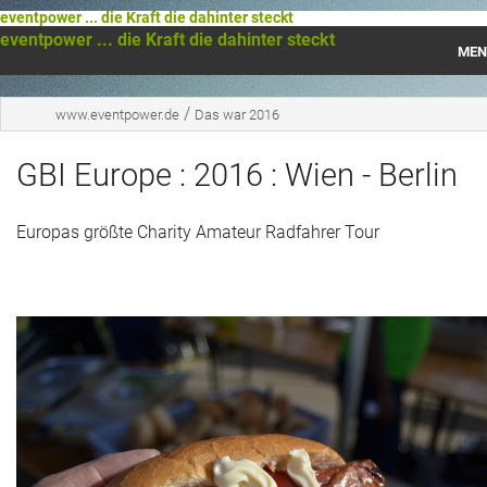
eventpower ... die Kraft die dahinter steckt
eventpower ... die Kraft die dahinter steckt
MEN
Startseite
/
www.eventpower.de
Das war 2016
Das war 2023
GBI Europe : 2016 : Wien - Berlin
Das war 2021
Europas größte Charity Amateur Radfahrer Tour
Das war 2020
Das war 2019
Das war 2018
Das war 2017
Das war 2016