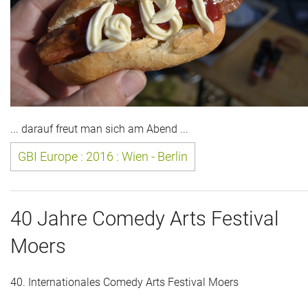
Das war 2015
Das war 2014
Das war 2013
Das war 2012
... darauf freut man sich am Abend ...
Das war 2011
GBI Europe : 2016 : Wien - Berlin
Das war 2010
Das war 2009
40 Jahre Comedy Arts Festival
eventpower World
Moers
Services + Locations
40. Internationales Comedy Arts Festival Moers
Projekte + Kunden