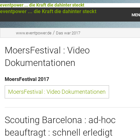
eventpower ... die Kraft die dahinter steckt
eventpower ... die Kraft die dahinter steckt
MEN
Startseite
/
www.eventpower.de
Das war 2017
Das war 2023
MoersFestival : Video
Das war 2021
Dokumentationen
Das war 2020
MoersFestival 2017
Das war 2019
MoersFestival : Video Dokumentationen
Das war 2018
Das war 2017
Scouting Barcelona : ad-hoc
beauftragt : schnell erledigt
Das war 2016