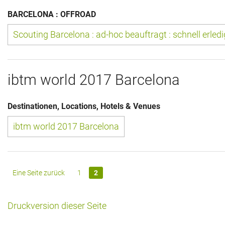
Das war 2015
BARCELONA : OFFROAD
Das war 2014
Scouting Barcelona : ad-hoc beauftragt : schnell erledi
Das war 2013
ibtm world 2017 Barcelona
Das war 2012
Das war 2011
Destinationen, Locations, Hotels & Venues
ibtm world 2017 Barcelona
Das war 2010
Das war 2009
Eine Seite zurück
1
2
eventpower World
Services + Locations
Druckversion dieser Seite
Projekte + Kunden