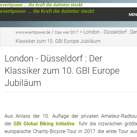
eventpower ... die Kraft die dahinter steckt
eventpower ... die Kraft die dahinter steckt
MEN
Startseite
/
>
London - Düsseldorf : Der
www.eventpower.de
Das war 2017
Klassiker zum 10. GBI Europe Jubiläum
Das war 2023
London - Düsseldorf : Der
Das war 2021
Klassiker zum 10. GBI Europe
Das war 2020
Jubiläum
Das war 2019
Das war 2018
Das war 2017
Aus Anlass der 10. Auflage der privaten Amateur-Radtou
der
GBI Global Biking Initiative
fuhr die inzwischen größt
Das war 2016
europäische Charity-Bicycle-Tour in 2017 die erste Tour au