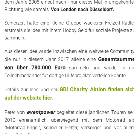
dem Jahre 2008 erneut nach - nur dieses Mal in umgekehrte
Das war 2015
Richtung wie damals:
Von London nach Düsseldorf.
Das war 2014
Seinerzeit hatte eine kleine Gruppe wackerer Freizeit-Radle
erstmals die Idee mit ihrem Hobby Geld für soziale Projekte z
Das war 2013
sammeln.
Das war 2012
Aus dieser Idee wurde inzwischen eine weltweite Community
Gesamtsumm
die nur in diesem Jahr 2017 alleine eine
Das war 2011
von über 780.000 Euro
sammeln und wieder in di
Teilnehmerländer für dortige Hilfsprojekte verteilen konnte.
Das war 2010
GBI Charity Aktion finden sic
Details zur Idee und der
Das war 2009
auf der website hier.
eventpower World
eventpower
Peter von
begleitet diese jährlichen Touren sei
Services + Locations
2010 ehrenamtlich, überwiegend mit dem Motorrad al
"Motorrad-Engel", schneller Helfer, Versorger und vor alle
Projekte + Kunden