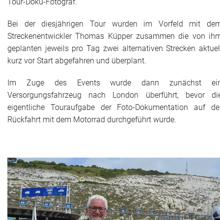
Tour-Doku-Fotograf.
Historie + Gegenwart
Bei der diesjährigen Tour wurden im Vorfeld mit de
Streckenentwickler Thomas Küpper zusammen die von ih
Presse + Medien
geplanten jeweils pro Tag zwei alternativen Strecken aktuel
kurz vor Start abgefahren und überplant.
Images : ep Bildergalerien
Im Zuge des Events wurde dann zunächst ei
Peter's "on-the-road" Tipps
Versorgungsfahrzeug nach London überführt, bevor di
eigentliche Touraufgabe der Foto-Dokumentation auf de
Sprüche
Rückfahrt mit dem Motorrad durchgeführt wurde.
Ganz speziell
Impressum