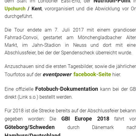
Nutrition-Point
dem Start im Londoner East-End, der
i
Upchurch
/ Kent
, vororganisiert und die Abwicklung vor Or
durchgeführt.
Die Tour endete am 7. Juli 2017 mit einem grandiose
Fahrrad-Convoi, gestartet am Mönchengladbacher Alte
Markt, im Jahn-Stadion in Neuss und dort mit eine
Abschlussfeier, bei der der Spendenscheck überreicht wurde.
Anzuschauen sind die ersten Tagesbilder, sowie die jährliche
eventpower
facebook-Seite
Tourfotos auf der
hier.
Fotobuch-Dokumentation
Eine offizielle
kann bei der GB
direkt (Link s.o.) bestellt werden.
Für 2018 ist die Strecke bereits auf der Abschlussfeier bekann
GBI Europe 2018
gegeben worden: Die
fährt vo
Göteborg/Schweden
durch Dänemark nac
Hamburg/Deutschland
.