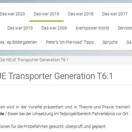
Das war 2020
Das war 2019
Das war 2018
Das war 2017
Das war 2010
Das war 2009
eventpower World
Service
s : ep Bildergalerien
Peter's "on-the-road" Tipps
Sprüche
Gan
Die NEUE Transporter Generation T6.1
E Transporter Generation T6.1
n wird in der Voreifel präsentiert und in Theorie und Praxis trainiert 
le
/ Essen bei der Umsetzung im Teilprojektbereich Fahrerlebnis vor Ort.
ionen für die Probefahrten gesucht, überprüft und geplant.