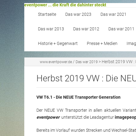
eventpower ... die Kraft die dahinter steckt
Startseite
Das war 2023
Das war 2021
Das war 2013
Das war 2012
Das war 2011
Historie + Gegenwart
Presse + Medien
Image
/
>
Herbst 2019 VW : 
www.eventpower.de
Das war 2019
Herbst 2019 VW : Die NEU
VW T6.1 - Die NEUE Transporter Generation
Der NEUE VW Transporter in allen aktuellen Variante
eventpower
unterstützt die Leadagentur
imagepeop
Bereits im Vorlauf wurden Strecken und Wechsel-Stat