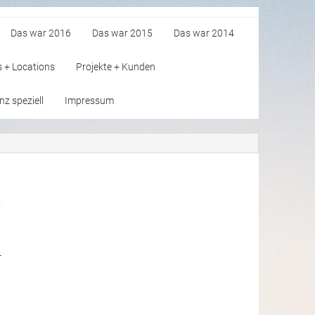
Das war 2016
Das war 2015
Das war 2014
s + Locations
Projekte + Kunden
z speziell
Impressum
-