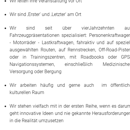
Wir leiten Ihre Veranstaltung vor Ort
Historie + Gegenwart
Wir sind ‚Erster’ und ‚Letzter’ am Ort
Presse + Medien
Wir sind seit über vierJahrzehnten au
Fahrzeugpräsentationen spezialisiert: Personenkraftwage
Images : ep Bildergalerien
- Motorräder - Lastkraftwagen, fahraktiv und auf speziel
ausgewählten Routen, auf Rennstrecken, Off-Road-Piste
Peter's "on-the-road" Tipps
oder in Trainingszentren, mit Roadbooks oder GPS
Navigationssystemen, einschließlich Medizinische
Sprüche
Versorgung oder Bergung
Ganz speziell
Wir arbeiten häufig und gerne auch im öffentlich
kulturellen Raum
Impressum
Wir stehen vielfach mit in der ersten Reihe, wenn es daru
geht innovative Ideen und nie gekannte Herausforderunge
in die Realität umzusetzen