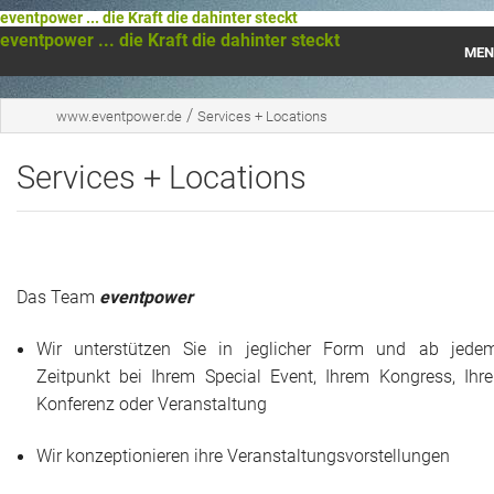
eventpower ... die Kraft die dahinter steckt
eventpower ... die Kraft die dahinter steckt
MEN
Startseite
/
www.eventpower.de
Services + Locations
Das war 2023
Services + Locations
Das war 2021
Das war 2020
Das Team
eventpower
Das war 2019
Wir unterstützen Sie in jeglicher Form und ab jede
Das war 2018
Zeitpunkt bei Ihrem Special Event, Ihrem Kongress, Ihre
Konferenz oder Veranstaltung
Das war 2017
Wir konzeptionieren ihre Veranstaltungsvorstellungen
Das war 2016