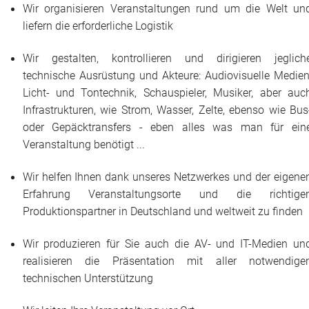
Wir organisieren Veranstaltungen rund um die Welt un
Das war 2015
liefern die erforderliche Logistik
Das war 2014
Wir gestalten, kontrollieren und dirigieren jeglich
technische Ausrüstung und Akteure: Audiovisuelle Medien
Das war 2013
Licht- und Tontechnik, Schauspieler, Musiker, aber auc
Infrastrukturen, wie Strom, Wasser, Zelte, ebenso wie Bus
Das war 2012
oder Gepäcktransfers - eben alles was man für ein
Das war 2011
Veranstaltung benötigt ...
Das war 2010
Wir helfen Ihnen dank unseres Netzwerkes und der eigene
Erfahrung Veranstaltungsorte und die richtige
Das war 2009
Produktionspartner in Deutschland und weltweit zu finden
eventpower World
Wir produzieren für Sie auch die AV- und IT-Medien un
realisieren die Präsentation mit aller notwendige
Services + Locations
technischen Unterstützung
Projekte + Kunden