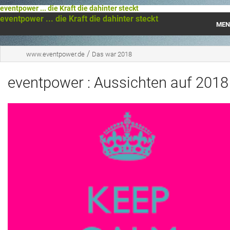
eventpower ... die Kraft die dahinter steckt
eventpower ... die Kraft die dahinter steckt
MEN
Startseite
/
www.eventpower.de
Das war 2018
Das war 2023
eventpower : Aussichten auf 2018
Das war 2021
Das war 2020
Das war 2019
Das war 2018
Das war 2017
Das war 2016