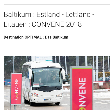
Historie + Gegenwart
Baltikum : Estland - Lettland -
Presse + Medien
Litauen : CONVENE 2018
Images : ep Bildergalerien
Destination OPTIMAL : Das Baltikum
Peter's "on-the-road" Tipps
Sprüche
Ganz speziell
Impressum