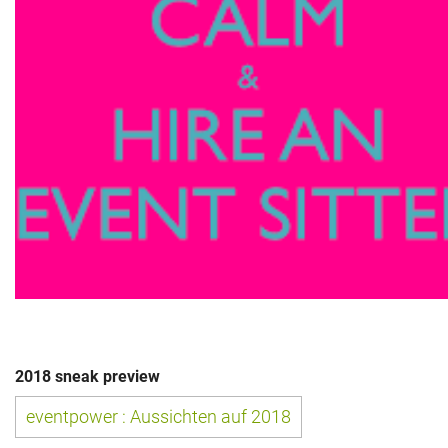
Das war 2015
Das war 2014
Das war 2013
Das war 2012
Das war 2011
Das war 2010
Das war 2009
eventpower World
2018 sneak preview
Services + Locations
eventpower : Aussichten auf 2018
Projekte + Kunden