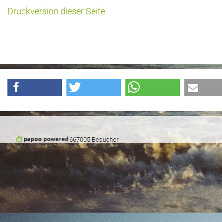
Druckversion dieser Seite
Historie + Gegenwart
Presse + Medien
Images : ep Bildergalerien
Peter's "on-the-road" Tipps
Sprüche
Ganz speziell
667005 Besucher
Impressum