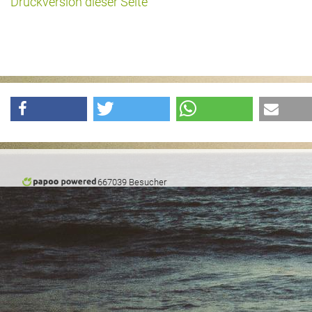
Druckversion dieser Seite
Das war 2015
Das war 2014
Das war 2013
Das war 2012
Das war 2011
Das war 2010
667039 Besucher
Das war 2009
eventpower World
Services + Locations
Projekte + Kunden