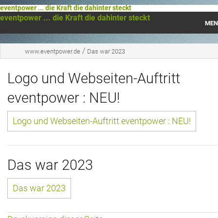
eventpower ... die Kraft die dahinter steckt
eventpower ... die Kraft die dahinter steckt
MEN
Startseite
/
www.eventpower.de
Das war 2023
Das war 2023
Logo und Webseiten-Auftritt
Das war 2021
eventpower : NEU!
Das war 2020
Logo und Webseiten-Auftritt eventpower : NEU!
Das war 2019
Das war 2018
Das war 2023
Das war 2017
Das war 2023
Das war 2016