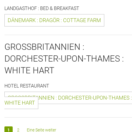
LANDGASTHOF : BED & BREAKFAST
Historie + Gegenwart
DÄNEMARK : DRAGÖR : COTTAGE FARM
Presse + Medien
Images : ep Bildergalerien
GROSSBRITANNIEN :
Peter's "on-the-road" Tipps
DORCHESTER-UPON-THAMES :
Sprüche
WHITE HART
Ganz speziell
HOTEL RESTAURANT
Impressum
GROSSBRITANNIEN : DORCHESTER-UPON-THAMES :
WHITE HART
1
2
Eine Seite weiter