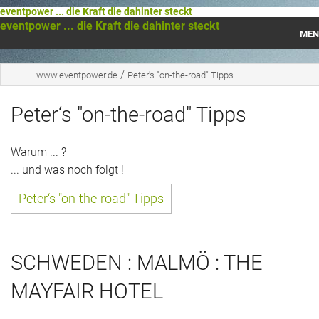
eventpower ... die Kraft die dahinter steckt
eventpower ... die Kraft die dahinter steckt
MEN
Startseite
/
www.eventpower.de
Peter's "on-the-road" Tipps
Das war 2023
Peter‘s "on-the-road" Tipps
Das war 2021
Warum ... ?
Das war 2020
... und was noch folgt !
Peter‘s "on-the-road" Tipps
Das war 2019
Das war 2018
SCHWEDEN : MALMÖ : THE
Das war 2017
MAYFAIR HOTEL
Das war 2016