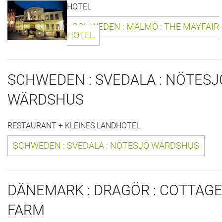
HOTEL
Das war 2015
SCHWEDEN : MALMÖ : THE MAYFAIR
Das war 2014
HOTEL
Das war 2013
SCHWEDEN : SVEDALA : NÖTESJ
Das war 2012
WÄRDSHUS
Das war 2011
RESTAURANT + KLEINES LANDHOTEL
Das war 2010
SCHWEDEN : SVEDALA : NÖTESJÖ WÄRDSHUS
Das war 2009
eventpower World
DÄNEMARK : DRAGÖR : COTTAG
Services + Locations
FARM
Projekte + Kunden