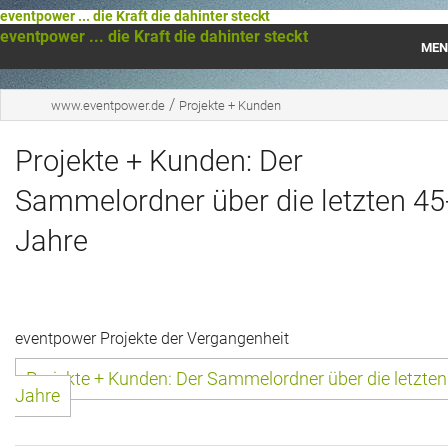
eventpower ... die Kraft die dahinter steckt
eventpower ... die Kraft die dahinter steckt
MEN
Startseite
/
www.eventpower.de
Projekte + Kunden
Das war 2023
Projekte + Kunden: Der
Das war 2021
Sammelordner über die letzten 45
Das war 2020
Jahre
Das war 2019
Das war 2018
eventpower Projekte der Vergangenheit
Das war 2017
Projekte + Kunden: Der Sammelordner über die letzte
Jahre
Das war 2016