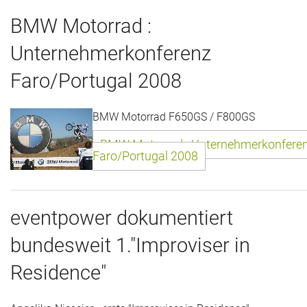
Das war 2015
BMW Motorrad :
Das war 2014
Unternehmerkonferenz
Faro/Portugal 2008
Das war 2013
Das war 2012
BMW Motorrad F650GS / F800GS
Das war 2011
BMW Motorrad : Unternehmerkonfere
Faro/Portugal 2008
Das war 2010
Das war 2009
eventpower dokumentiert
eventpower World
bundesweit 1."Improviser in
Residence"
Services + Locations
Projekte + Kunden