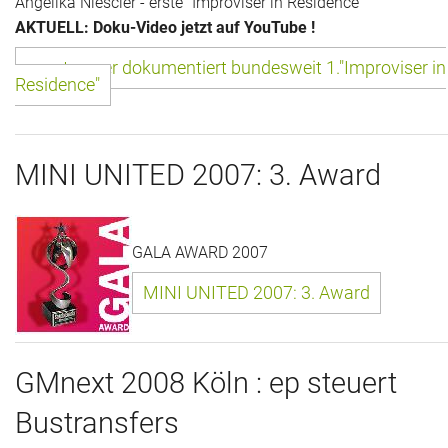
Angelika Niescier - erste "Improviser in Residence"
AKTUELL: Doku-Video jetzt auf YouTube !
Historie + Gegenwart
eventpower dokumentiert bundesweit 1."Improviser in
Residence"
Presse + Medien
Images : ep Bildergalerien
MINI UNITED 2007: 3. Award
Peter's "on-the-road" Tipps
Sprüche
GALA AWARD 2007
Ganz speziell
MINI UNITED 2007: 3. Award
Impressum
GMnext 2008 Köln : ep steuert
Bustransfers