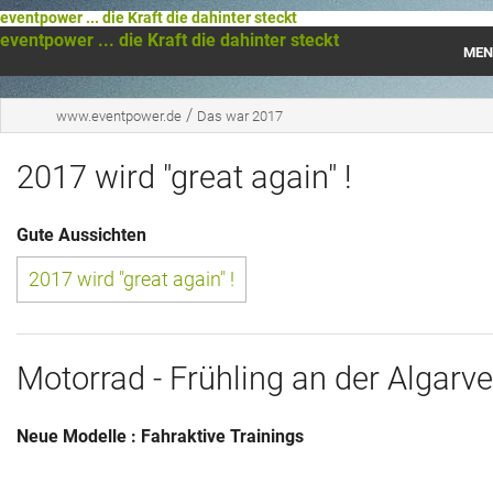
eventpower ... die Kraft die dahinter steckt
eventpower ... die Kraft die dahinter steckt
MEN
Startseite
/
www.eventpower.de
Das war 2017
Das war 2023
2017 wird "great again" !
Das war 2021
Gute Aussichten
Das war 2020
2017 wird "great again" !
Das war 2019
Das war 2018
Motorrad - Frühling an der Algarve
Das war 2017
Neue Modelle : Fahraktive Trainings
Das war 2016