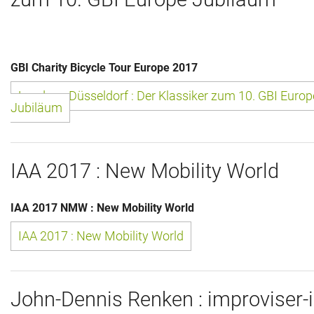
Historie + Gegenwart
Presse + Medien
GBI Charity Bicycle Tour Europe 2017
Images : ep Bildergalerien
London - Düsseldorf : Der Klassiker zum 10. GBI Europ
Jubiläum
Peter's "on-the-road" Tipps
Sprüche
IAA 2017 : New Mobility World
Ganz speziell
IAA 2017 NMW : New Mobility World
Impressum
IAA 2017 : New Mobility World
John-Dennis Renken : improviser-i