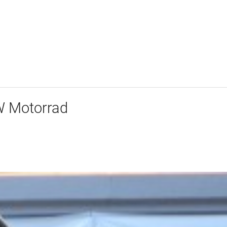
a
W Motorrad