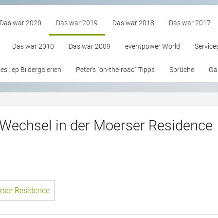
Das war 2020
Das war 2019
Das war 2018
Das war 2017
Das war 2010
Das war 2009
eventpower World
Service
s : ep Bildergalerien
Peter's "on-the-road" Tipps
Sprüche
Gan
-Wechsel in der Moerser Residence
rser Residence