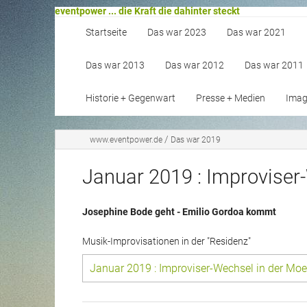
eventpower ... die Kraft die dahinter steckt
Startseite
Das war 2023
Das war 2021
Das war 2013
Das war 2012
Das war 2011
Historie + Gegenwart
Presse + Medien
Image
/
www.eventpower.de
Das war 2019
Januar 2019 : Improviser
Josephine Bode geht - Emilio Gordoa kommt
Musik-Improvisationen in der "Residenz"
Januar 2019 : Improviser-Wechsel in der Moe