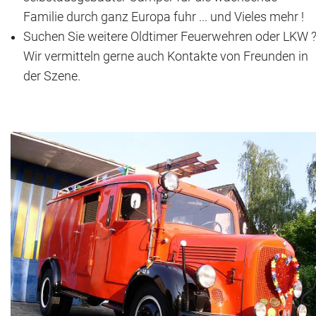
Familie durch ganz Europa fuhr ... und Vieles mehr !
Historie + Gegenwart
Suchen Sie weitere Oldtimer Feuerwehren oder LKW 
Wir vermitteln gerne auch Kontakte von Freunden in
Presse + Medien
der Szene.
Images : ep Bildergalerien
Peter's "on-the-road" Tipps
Sprüche
Ganz speziell
Impressum