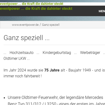
eventpower ... die Kraft die dahinter steckt
eventpower ... die Kraft die dahinter steckt
MEN
Startseite
/
www.eventpower.de
Ganz speziell
Das war 2023
Ganz speziell ...
Das war 2021
... Hochzeitsauto ... Kindergeburtstag ... Werbeträger ..
Das war 2020
Oldtimer LKW ...
Das war 2019
Im Jahr 2024 wurde sie
75 Jahre
alt - Baujahr 1949 - und is
immer noch fahrbereit !
Das war 2018
Das war 2017
Unsere Oldtimer-Feuerwehr, der legendäre Mercedes
Das war 2016
Benz Typ 311/312 / L3250 - eines der ersten im Jahr