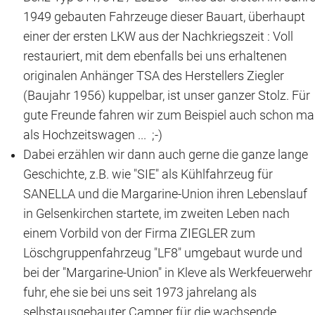
Das war 2015
1949 gebauten Fahrzeuge dieser Bauart, überhaupt
einer der ersten LKW aus der Nachkriegszeit : Voll
Das war 2014
restauriert, mit dem ebenfalls bei uns erhaltenen
originalen Anhänger TSA des Herstellers Ziegler
Das war 2013
(Baujahr 1956) kuppelbar, ist unser ganzer Stolz. Für
Das war 2012
gute Freunde fahren wir zum Beispiel auch schon ma
als Hochzeitswagen ... ;-)
Das war 2011
Dabei erzählen wir dann auch gerne die ganze lange
Geschichte, z.B. wie "SIE" als Kühlfahrzeug für
Das war 2010
SANELLA und die Margarine-Union ihren Lebenslauf
Das war 2009
in Gelsenkirchen startete, im zweiten Leben nach
einem Vorbild von der Firma ZIEGLER zum
eventpower World
Löschgruppenfahrzeug "LF8" umgebaut wurde und
bei der "Margarine-Union" in Kleve als Werkfeuerwehr
Services + Locations
fuhr, ehe sie bei uns seit 1973 jahrelang als
Projekte + Kunden
selbstausgebauter Camper für die wachsende