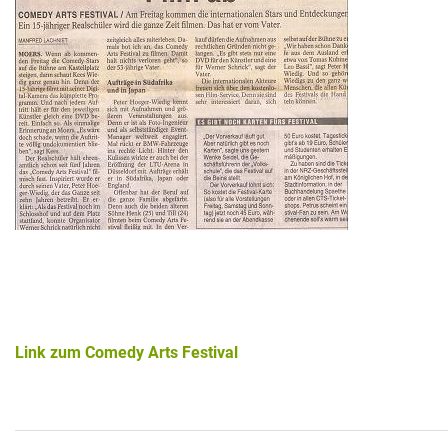
Historie + Gegenwart
Presse + Medien
Images : ep Bildergalerien
Peter's "on-the-road" Tipps
Sprüche
Ganz speziell
Impressum
Link zum Comedy Arts Festival