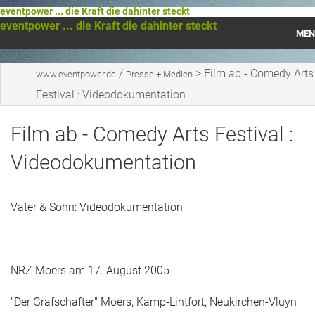
eventpower ... die Kraft die dahinter steckt
eventpower ... die Kraft die dahinter steckt
MEN
Startseite
/
>
Film ab - Comedy Arts
www.eventpower.de
Presse + Medien
Festival : Videodokumentation
Das war 2023
Film ab - Comedy Arts Festival :
Das war 2021
Videodokumentation
Das war 2020
Das war 2019
Vater & Sohn: Videodokumentation
Das war 2018
Das war 2017
NRZ Moers am 17. August 2005
Das war 2016
"Der Grafschafter" Moers, Kamp-Lintfort, Neukirchen-Vluyn