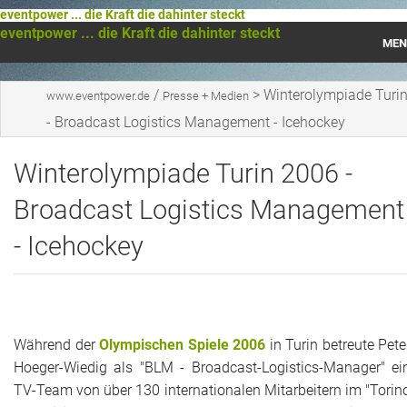
eventpower ... die Kraft die dahinter steckt
eventpower ... die Kraft die dahinter steckt
MEN
Startseite
/
>
Winterolympiade Turi
www.eventpower.de
Presse + Medien
- Broadcast Logistics Management - Icehockey
Das war 2023
Winterolympiade Turin 2006 -
Das war 2021
Broadcast Logistics Management
Das war 2020
- Icehockey
Das war 2019
Das war 2018
Das war 2017
Während der
Olympischen Spiele 2006
in Turin betreute Pete
Hoeger-Wiedig als "BLM - Broadcast-Logistics-Manager" ei
Das war 2016
TV-Team von über 130 internationalen Mitarbeitern im "Torin