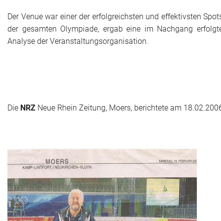
Der Venue war einer der erfolgreichsten und effektivsten Spot
Historie + Gegenwart
der gesamten Olympiade, ergab eine im Nachgang erfolgt
Analyse der Veranstaltungsorganisation.
Presse + Medien
Images : ep Bildergalerien
Peter's "on-the-road" Tipps
Die
NRZ
Neue Rhein Zeitung, Moers, berichtete am 18.02.200
Sprüche
Ganz speziell
Impressum