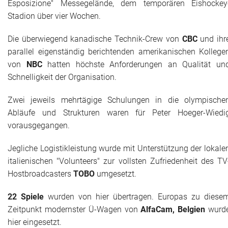
Esposizione" Messegelände, dem temporären Eishockey
Das war 2015
Stadion über vier Wochen.
Das war 2014
Die überwiegend kanadische Technik-Crew von
CBC
und ihr
parallel eigenständig berichtenden amerikanischen Kollege
Das war 2013
von
NBC
hatten höchste Anforderungen an Qualität un
Schnelligkeit der Organisation.
Das war 2012
Zwei jeweils mehrtägige Schulungen in die olympische
Das war 2011
Abläufe und Strukturen waren für Peter Hoeger-Wiedi
vorausgegangen.
Das war 2010
Jegliche Logistikleistung wurde mit Unterstützung der lokale
Das war 2009
italienischen "Volunteers" zur vollsten Zufriedenheit des TV
Hostbroadcasters
TOBO
umgesetzt.
eventpower World
22 Spiele
wurden von hier übertragen. Europas zu diese
Services + Locations
Zeitpunkt modernster Ü-Wagen von
AlfaCam, Belgien
wurd
hier eingesetzt.
Projekte + Kunden