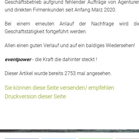
Geschäftsbetrieb aufgrund fehlender Aufträge von Agenture
Das war 2015
und direkten Firmenkunden seit Anfang März 2020.
Das war 2014
Bei einem erneuten Anlauf der Nachfrage wird di
Geschäftstätigkeit fortgeführt werden.
Das war 2013
Allen einen guten Verlauf und auf ein baldiges Wiedersehen!
Das war 2012
eventpower
- die Kraft die dahinter steckt !
Das war 2011
Dieser Artikel wurde bereits 2753 mal angesehen.
Das war 2010
Sie können diese Seite versenden/ empfehlen
Das war 2009
Druckversion dieser Seite
eventpower World
Services + Locations
Projekte + Kunden