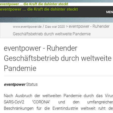
eventpower ... die Kraft die dahinter steckt
eventpower ... die Kraft die dahinter steckt
MEN
Startseite
/
>
eventpower - Ruhender
www.eventpower.de
Das war 2020
Geschäftsbetrieb durch weltweite Pandemie
Das war 2023
eventpower - Ruhender
Das war 2021
Geschäftsbetrieb durch weltweite
Das war 2020
Pandemie
Das war 2019
Das war 2018
eventpower
Status
Das war 2017
Nach Ausbruch der weltweiten Pandemie durch das Viru
SARS-CoV2 "CORONA" und den umfangreiche
Das war 2016
Beschränkungen für die Eventindustrie weltweit ruht de